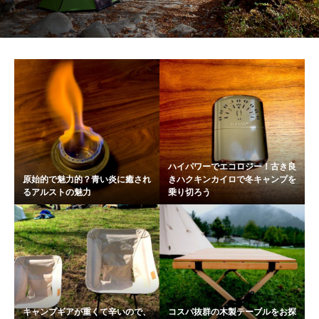
ハイパワーでエコロジー！古き良
原始的で魅力的？青い炎に癒され
きハクキンカイロで冬キャンプを
るアルストの魅力
乗り切ろう
キャンプギアが重くて辛いので、
コスパ抜群の木製テーブルをお探