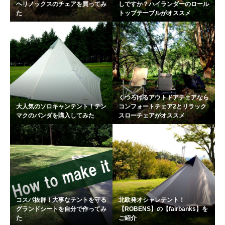
ヘリノックスのチェアを買ってみ
しですか？ハイランダーのロール
た
トップテーブルがオススメ
くつろげるアウトドアチェアなら
大人気のソロキャンテント！テン
コンフォートチェア2とリラック
マクのパンダを購入してみた
スローチェアがオススメ
コスパ抜群！大事なテントを守る
北欧発オシャレテント！
グランドシートを自分で作ってみ
【ROBENS】の【fairbanks】を
た
ご紹介