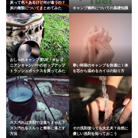
炭って色々あるけど何が違うの？
炭の種類についてまとめてみた
キャンプ燃料についての基礎知識
おしゃれキャンプ度UP！オレゴ
ニアンキャンパーのポップアップ
寒い時期のキャンプを快適に！体
トラッシュボックスを買ってみた
を芯から温めるカイロの貼り方
スス汚れは洗剤では落ちません？
スス汚れをスルッと簡単に落とす
その洗剤使っても大丈夫？自然に
方法
優しい洗剤を知っておこう